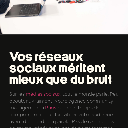
Vos réseaux
sociaux méritent
mieux que du bruit
Sur les
médias sociaux
, tout le monde parle. Peu
écoutent vraiment. Notre agence community
management à
Paris
prend le temps de
comprendre ce qui fait vibrer votre audience
avant de prendre la parole. Pas de calendriers