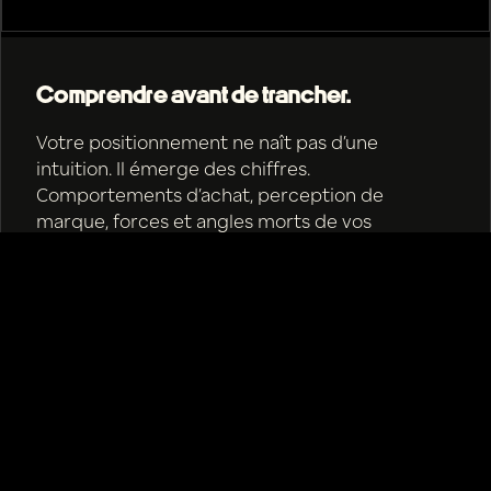
ALIGNEMENT
Comprendre avant de trancher.
Votre positionnement ne naît pas d’une
ANCRAGE
intuition. Il émerge des chiffres.
Comportements d’achat, perception de
marque, forces et angles morts de vos
concurrents. Nous menons l’enquête sans a
priori. Audit, étude de marché, cartographie
sectorielle. Les données dessinent déjà votre
territoire. Il suffit de savoir les lire.
Données : L'intuition ne suffit pas, les chiffres
montrent le chemin.
Enquête : Audit, étude, cartographie,
comprendre sans a priori.