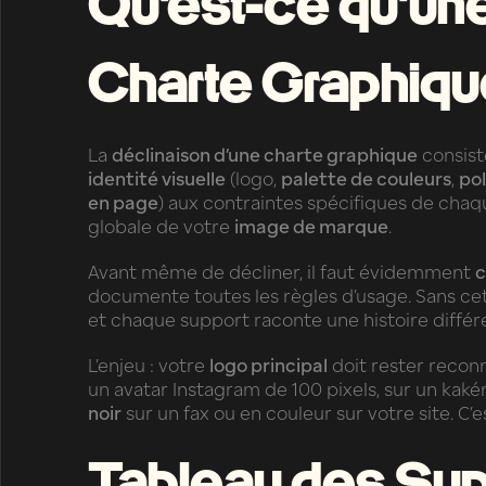
Qu’est-ce qu’un
Charte Graphiq
La
déclinaison d’une charte graphique
consist
identité visuelle
(logo,
palette de couleurs
,
pol
en page
) aux contraintes spécifiques de chaq
globale de votre
image de marque
.
Avant même de décliner, il faut évidemment
c
documente toutes les règles d’usage. Sans cet
et chaque support raconte une histoire différ
L’enjeu : votre
logo principal
doit rester reconn
un avatar Instagram de 100 pixels, sur un ka
noir
sur un fax ou en couleur sur votre site. C’est