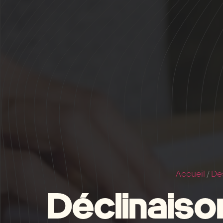
Accueil
/
De
Déclinaison