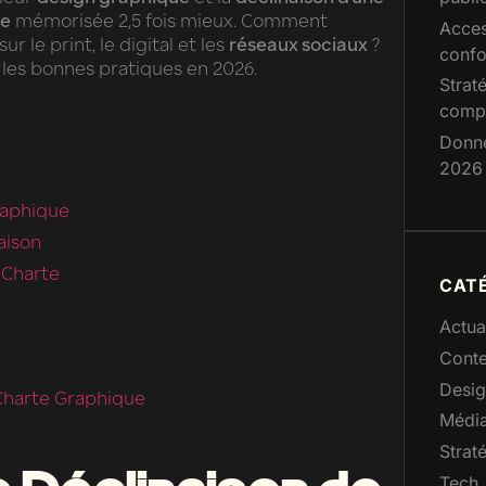
ue
mémorisée 2,5 fois mieux. Comment
Acces
sur le print, le digital et les
réseaux sociaux
?
conf
les bonnes pratiques en 2026.
Strat
compl
Donné
2026
raphique
aison
 Charte
CAT
Actua
Conte
Desi
 Charte Graphique
Médi
Strat
Tech