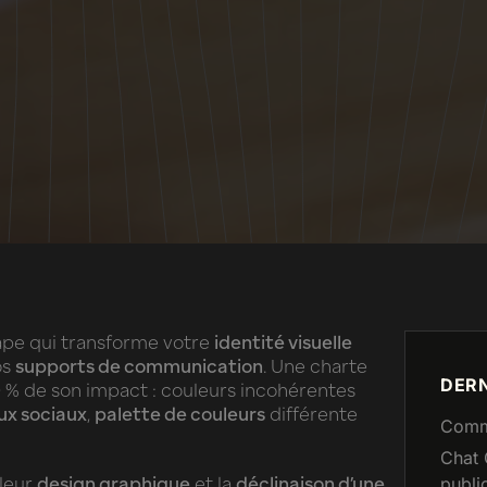
tape qui transforme votre
identité visuelle
os
supports de communication
. Une charte
DERN
0 % de son impact : couleurs incohérentes
ux sociaux
,
palette de couleurs
différente
Comme
Chat 
 leur
design graphique
et la
déclinaison d’une
publi