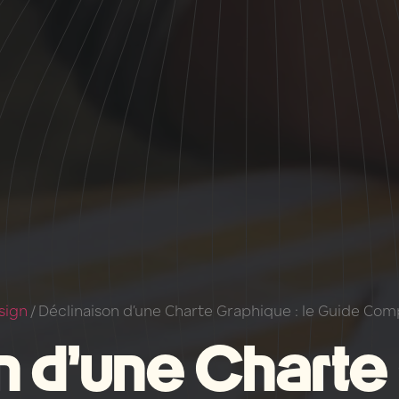
sign
/
Déclinaison d’une Charte Graphique : le Guide Com
 d’une Charte