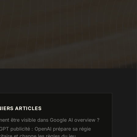
IERS ARTICLES
nt être visible dans Google AI overview ?
GPT publicité : OpenAI prépare sa régie
citaire et change les règles du jeu