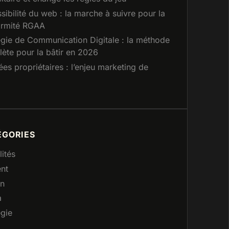
sibilité du web : la marche à suivre pour la
ormité RGAA
égie de Communication Digitale : la méthode
ète pour la bâtir en 2026
es propriétaires : l’enjeu marketing de
ÉGORIES
lités
nt
gn
a
égie