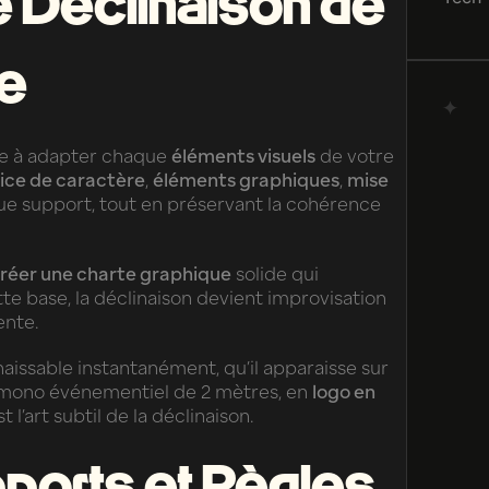
e Déclinaison de
ue
e à adapter chaque
éléments visuels
de votre
ice de caractère
,
éléments graphiques
,
mise
ue support, tout en préservant la cohérence
réer une charte graphique
solide qui
te base, la déclinaison devient improvisation
ente.
aissable instantanément, qu’il apparaisse sur
kémono événementiel de 2 mètres, en
logo en
 l’art subtil de la déclinaison.