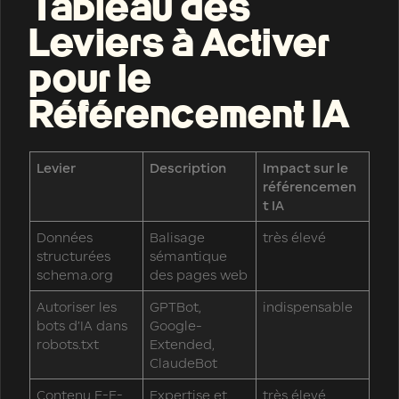
Tableau des
Leviers à Activer
pour le
Référencement IA
Levier
Description
Impact sur le
référencemen
t IA
Données
Balisage
très élevé
structurées
sémantique
schema.org
des pages web
Autoriser les
GPTBot,
indispensable
bots d’IA dans
Google-
robots.txt
Extended,
ClaudeBot
Contenu E-E-
Expertise et
très élevé