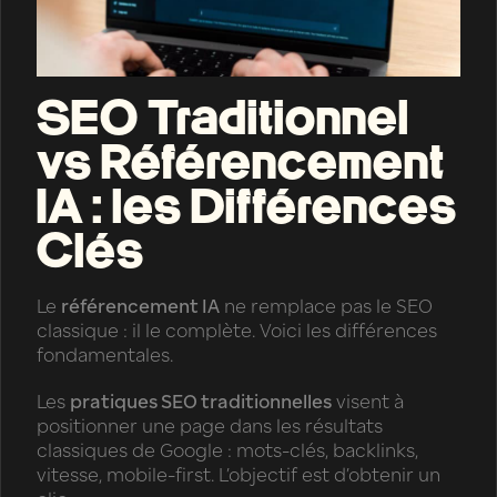
SEO Traditionnel
vs Référencement
IA : les Différences
Clés
Le
référencement IA
ne remplace pas le SEO
classique : il le complète. Voici les différences
fondamentales.
Les
pratiques SEO traditionnelles
visent à
positionner une page dans les résultats
classiques de Google : mots-clés, backlinks,
vitesse, mobile-first. L’objectif est d’obtenir un