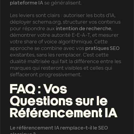
plateforme IA
se généralisent.
Les leviers sont clairs : autoriser les bots d’IA,
déployer schema.org, structurer vos contenus
pour répondre aux
intention de recherche
,
démontrer votre autorité E-E-A-T, et mesurer
votre share of voice algorithmique. Cette
approche se combine avec vos
pratiques SEO
existantes, sans les remplacer. C’est cette
dualité maîtrisée qui fait la différence entre les
marques qui resteront visibles et celles qui
s’effaceront progressivement.
FAQ : Vos
Questions sur le
Référencement IA
Le référencement IA remplace-t-il le SEO