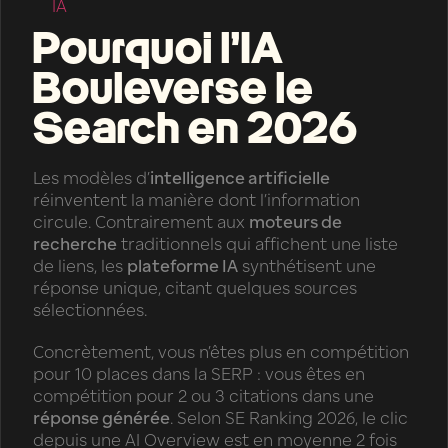
IA
Pourquoi l’IA
Bouleverse le
Search en 2026
Les modèles d’
intelligence artificielle
réinventent la manière dont l’information
circule. Contrairement aux
moteurs de
recherche
traditionnels qui affichent une liste
de liens, les
plateforme IA
synthétisent une
réponse unique, citant quelques sources
sélectionnées.
Concrètement, vous n’êtes plus en compétition
pour 10 places dans la SERP : vous êtes en
compétition pour 2 ou 3 citations dans une
réponse générée
. Selon SE Ranking 2026, le clic
depuis une AI Overview est en moyenne 2 fois