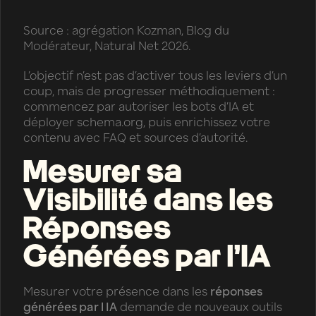
Source : agrégation Kozman, Blog du
Modérateur, Natural Net 2026.
L’objectif n’est pas d’activer tous les leviers d’un
coup, mais de progresser méthodiquement :
commencez par autoriser les bots d’IA et
déployer schema.org, puis enrichissez votre
contenu avec FAQ et sources d’autorité.
Mesurer sa
Visibilité dans les
Réponses
Générées par l’IA
Mesurer votre présence dans les
réponses
générées par l IA
demande de nouveaux outils