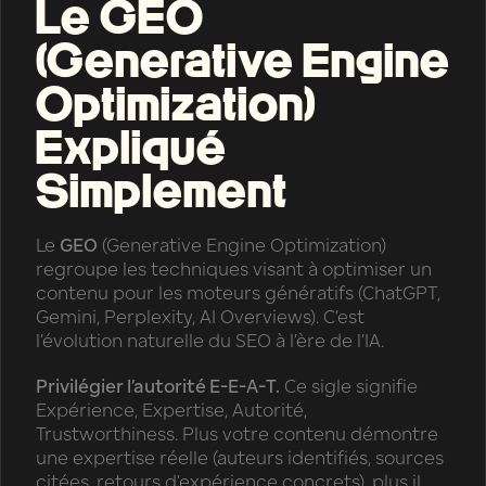
Le GEO
(Generative Engine
Optimization)
Expliqué
Simplement
Le
GEO
(Generative Engine Optimization)
regroupe les techniques visant à optimiser un
contenu pour les moteurs génératifs (ChatGPT,
Gemini, Perplexity, AI Overviews). C’est
l’évolution naturelle du SEO à l’ère de l’IA.
Privilégier l’autorité E-E-A-T.
Ce sigle signifie
Expérience, Expertise, Autorité,
Trustworthiness. Plus votre contenu démontre
une expertise réelle (auteurs identifiés, sources
citées, retours d’expérience concrets), plus il